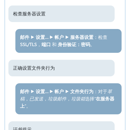
检查服务器设置
邮件 ⯈ 设置… ⯈ 帐户 ⯈ 服务器设置
：检查
SSL/TLS
，
端口
和
身份验证：密码
。
正确设置文件夹行为
邮件 ⯈ 设置… ⯈ 帐户 ⯈ 文件夹行为
：对于
草
稿
，
已发送
，
垃圾邮件
，
垃圾箱
选择“
在服务器
上
”。
证书提示