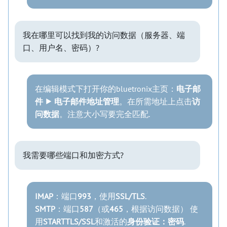
我在哪里可以找到我的访问数据（服务器、端
口、用户名、密码）?
在编辑模式下打开你的bluetronix主页：
电子邮
件 ⯈ 电子邮件地址管理
。在所需地址上点击
访
问数据
。注意大小写要完全匹配.
我需要哪些端口和加密方式?
IMAP
：端口
993
，使用
SSL/TLS
.
SMTP
：端口
587
（或
465
，根据访问数据） 使
用
STARTTLS/SSL
和激活的
身份验证：密码
.