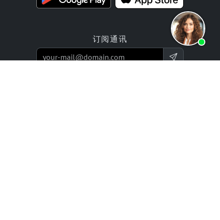
订阅通讯
产品
报价
网站构建器应用程序
编程服务
在线商店构建应用
价格 / 收费标准
评价
企业项目
合作伙伴
公司
bluetronix 代理商
专家网络
转售商计划
历史（自2002年起）
投资者关系
职业发展 / 招聘