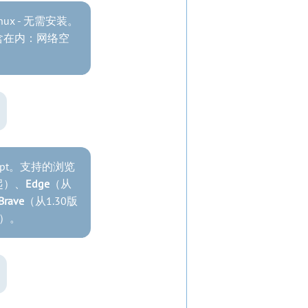
nux - 无需安装。
含在内：网络空
ipt。支持的浏览
R起）、
Edge
（从
Brave
（从1.30版
起）。