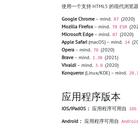
使用一个支持 HTML5 的现代浏
Google Chrome
– mind.
(2020)
87
Mozilla Firefox
– mind.
(202
78 ESR
Microsoft Edge
– mind.
(2020)
87
Apple Safari
(macOS) – mind.
(2
14
Opera
– mind.
(2020)
70
Brave
– mind.
(2021)
1.30
Vivaldi
– mind.
(2020)
3.0
Konqueror
(Linux/KDE) – mind.
20.
应用程序版本
iOS/iPadOS：
应用程序可用自
iOS
Android：
应用程序可用自
Androi